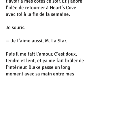
t’avoir à mes côtés ce soir. Et j’adore
l’idée de retourner à Heart’s Cove
avec toi à la fin de la semaine.
Je souris.
— Je t’aime aussi, M. La Star.
Puis il me fait l’amour. C’est doux,
tendre et lent, et ça me fait brûler de
l’intérieur. Blake passe un long
moment avec sa main entre mes
jambes, puis avec sa bouche, jusqu’à
ce que je le supplie pratiquement de
me donner ce que je veux. Et il
s’exécute. Je passe mes mains sur ses
épaules, le regard rivé sur le sien
tandis que les émotions se déchaînent
dans mon corps.