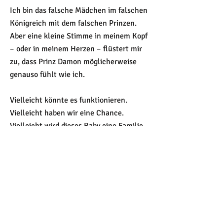
Ich bin das falsche Mädchen im falschen
Königreich mit dem falschen Prinzen.
Aber eine kleine Stimme in meinem Kopf
– oder in meinem Herzen – flüstert mir
zu, dass Prinz Damon möglicherweise
genauso fühlt wie ich.
Vielleicht könnte es funktionieren.
Vielleicht haben wir eine Chance.
Vielleicht wird dieses Baby eine Familie
haben und wir werden glücklich bis ans
Ende unserer Tage leben.
Familienfehden sitzen jedoch tief und
Damon hat seine ganz eigenen
Dämonen.
Wenn ich ihm von dem Baby erzähle,